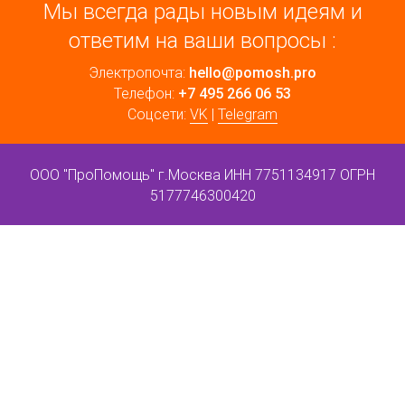
Мы всегда рады новым идеям и
ответим на ваши вопросы :
Электропочта:
hello@pomosh.pro
Телефон:
+7 495 266 06 53
Соцсети:
VK
|
Telegram
ООО "ПроПомощь" г.Москва ИНН 7751134917 ОГРН
5177746300420